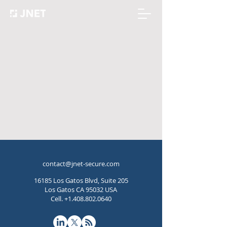
contact@jnet-secure.com
16185 Los Gatos Blvd, Suite 205
Los Gatos CA 95032 USA
Cell.
+1.408.802.0640